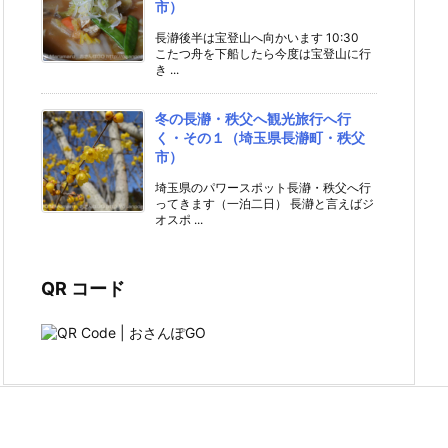
市）
長瀞後半は宝登山へ向かいます 10:30
こたつ舟を下船したら今度は宝登山に行
き ...
冬の長瀞・秩父へ観光旅行へ行
く・その１（埼玉県長瀞町・秩父
市）
埼玉県のパワースポット長瀞・秩父へ行
ってきます（一泊二日） 長瀞と言えばジ
オスポ ...
QR コード