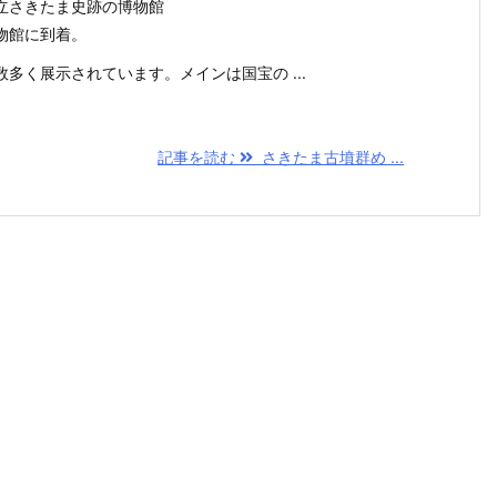
立さきたま史跡の博物館
物館に到着。
多く展示されています。メインは国宝の ...
記事を読む
さきたま古墳群め ...