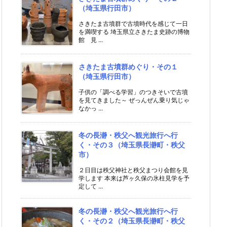
（埼玉県行田市）
さきたま古墳群で古墳時代を感じて一日
を満喫する 埼玉県立さきたま史跡の博物
館 見 ...
さきたま古墳群めぐり・その１
（埼玉県行田市）
子供の「調べる学習」のつきそいで古墳
を見てきました～ ぜっんぜん乗り気じゃ
なかっ ...
冬の長瀞・秩父へ観光旅行へ行
く・その３（埼玉県長瀞町・秩父
市）
２日目は秩父神社と秩父まつり会館を見
学します 本来は芦ヶ久保の氷柱見学を予
定して ...
冬の長瀞・秩父へ観光旅行へ行
く・その２（埼玉県長瀞町・秩父