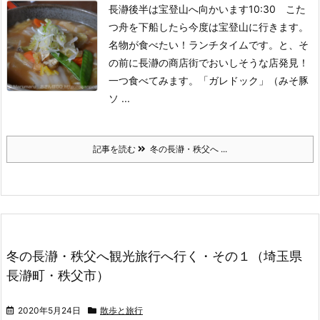
長瀞後半は宝登山へ向かいます
10:30 こた
つ舟を下船したら今度は宝登山に行きます。
名物が食べたい！ランチタイムです。
と、そ
の前に長瀞の商店街でおいしそうな店発見！
一つ食べてみます。
「ガレドック」（みそ豚
ソ ...
記事を読む
冬の長瀞・秩父へ ...
冬の長瀞・秩父へ観光旅行へ行く・その１（埼玉県
長瀞町・秩父市）
2020年5月24日
散歩と旅行