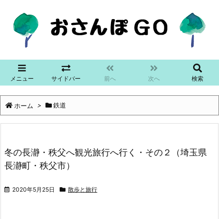
メニュー
サイドバー
前へ
次へ
検索
ホーム
>
鉄道
冬の長瀞・秩父へ観光旅行へ行く・その２（埼玉県
長瀞町・秩父市）
2020年5月25日
散歩と旅行