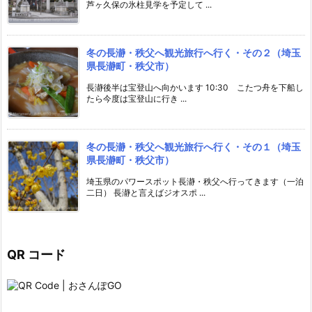
芦ヶ久保の氷柱見学を予定して ...
冬の長瀞・秩父へ観光旅行へ行く・その２（埼玉
県長瀞町・秩父市）
長瀞後半は宝登山へ向かいます 10:30 こたつ舟を下船し
たら今度は宝登山に行き ...
冬の長瀞・秩父へ観光旅行へ行く・その１（埼玉
県長瀞町・秩父市）
埼玉県のパワースポット長瀞・秩父へ行ってきます（一泊
二日） 長瀞と言えばジオスポ ...
QR コード