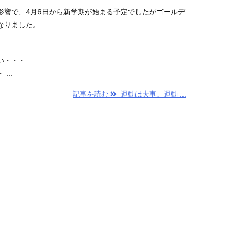
影響で、4月6日から新学期が始まる予定でしたがゴールデ
なりました。
い・・・
...
記事を読む
運動は大事。運動 ...