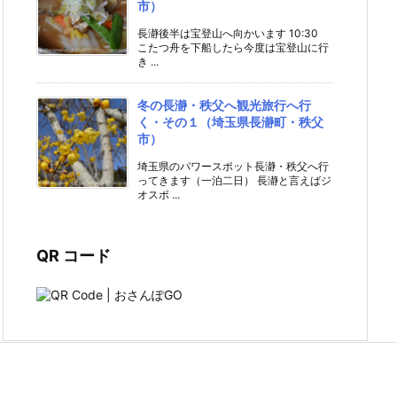
市）
長瀞後半は宝登山へ向かいます 10:30
こたつ舟を下船したら今度は宝登山に行
き ...
冬の長瀞・秩父へ観光旅行へ行
く・その１（埼玉県長瀞町・秩父
市）
埼玉県のパワースポット長瀞・秩父へ行
ってきます（一泊二日） 長瀞と言えばジ
オスポ ...
QR コード