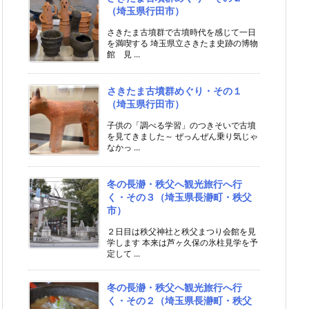
（埼玉県行田市）
さきたま古墳群で古墳時代を感じて一日
を満喫する 埼玉県立さきたま史跡の博物
館 見 ...
さきたま古墳群めぐり・その１
（埼玉県行田市）
子供の「調べる学習」のつきそいで古墳
を見てきました～ ぜっんぜん乗り気じゃ
なかっ ...
冬の長瀞・秩父へ観光旅行へ行
く・その３（埼玉県長瀞町・秩父
市）
２日目は秩父神社と秩父まつり会館を見
学します 本来は芦ヶ久保の氷柱見学を予
定して ...
冬の長瀞・秩父へ観光旅行へ行
く・その２（埼玉県長瀞町・秩父