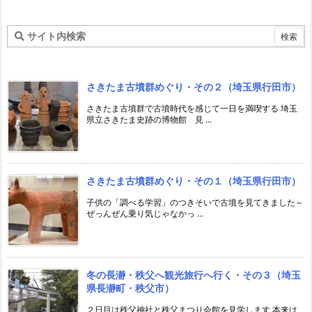
さきたま古墳群めぐり・その２（埼玉県行田市）
さきたま古墳群で古墳時代を感じて一日を満喫する 埼玉
県立さきたま史跡の博物館 見 ...
さきたま古墳群めぐり・その１（埼玉県行田市）
子供の「調べる学習」のつきそいで古墳を見てきました～
ぜっんぜん乗り気じゃなかっ ...
冬の長瀞・秩父へ観光旅行へ行く・その３（埼玉
県長瀞町・秩父市）
２日目は秩父神社と秩父まつり会館を見学します 本来は