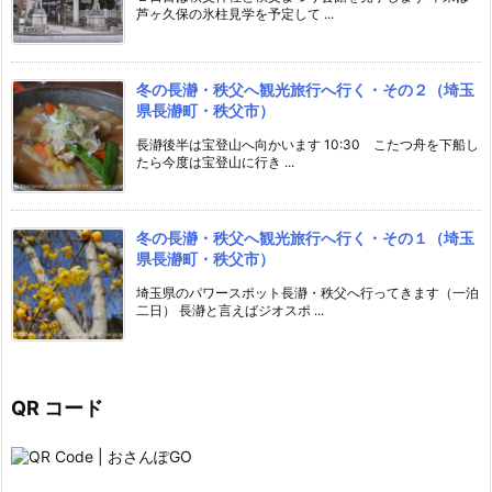
芦ヶ久保の氷柱見学を予定して ...
冬の長瀞・秩父へ観光旅行へ行く・その２（埼玉
県長瀞町・秩父市）
長瀞後半は宝登山へ向かいます 10:30 こたつ舟を下船し
たら今度は宝登山に行き ...
冬の長瀞・秩父へ観光旅行へ行く・その１（埼玉
県長瀞町・秩父市）
埼玉県のパワースポット長瀞・秩父へ行ってきます（一泊
二日） 長瀞と言えばジオスポ ...
QR コード