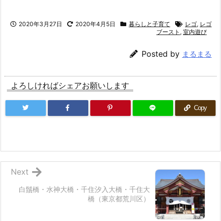
2020年3月27日
2020年4月5日
暮らしと子育て
レゴ
,
レゴ
ブースト
,
室内遊び
Posted by
まるまる
よろしければシェアお願いします
Copy
Next
白鬚橋・水神大橋・千住汐入大橋・千住大
橋（東京都荒川区）