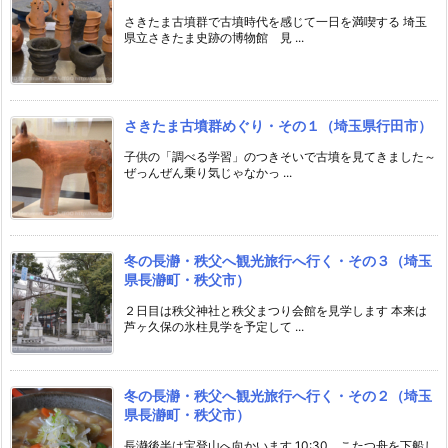
さきたま古墳群で古墳時代を感じて一日を満喫する 埼玉
県立さきたま史跡の博物館 見 ...
さきたま古墳群めぐり・その１（埼玉県行田市）
子供の「調べる学習」のつきそいで古墳を見てきました～
ぜっんぜん乗り気じゃなかっ ...
冬の長瀞・秩父へ観光旅行へ行く・その３（埼玉
県長瀞町・秩父市）
２日目は秩父神社と秩父まつり会館を見学します 本来は
芦ヶ久保の氷柱見学を予定して ...
冬の長瀞・秩父へ観光旅行へ行く・その２（埼玉
県長瀞町・秩父市）
長瀞後半は宝登山へ向かいます 10:30 こたつ舟を下船し