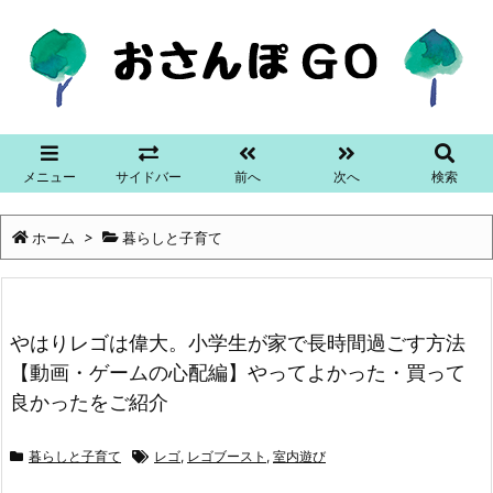
メニュー
サイドバー
前へ
次へ
検索
ホーム
>
暮らしと子育て
やはりレゴは偉大。小学生が家で長時間過ごす方法
【動画・ゲームの心配編】やってよかった・買って
良かったをご紹介
暮らしと子育て
レゴ
,
レゴブースト
,
室内遊び