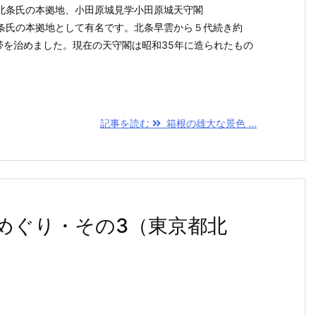
北条氏の本拠地、小田原城見学小田原城天守閣
条氏の本拠地として有名です。北条早雲から５代続き約
帯を治めました。現在の天守閣は昭和35年に造られたもの
記事を読む
箱根の雄大な景色 ...
めぐり・その3（東京都北