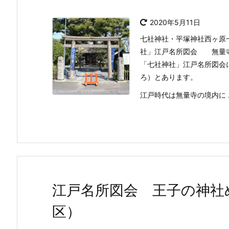
2020年5月11日
七社神社・平塚神社西ヶ原
社」江戸名所図会 無量寺
「七社神社」江戸名所図会
ろ）とあります。
江戸時代は無量寺の境内に ..
江戸名所図会 王子の神社
区）