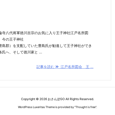
輪寺八代将軍徳川吉宗のお気に入り王子神社江戸名所図
）今の王子神社
豊島郡）を支配していた豊島氏が勧進して王子神社ができ
氏へ、そして徳川家と ...
記事を読む
江戸名所図会 王 ...
Copyright ©
2026
おさんぽGO
All Rights Reserved.
WordPress Luxeritas Theme is provided by "
Thought is free
".