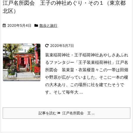
江戸名所図会 王子の神社めぐり・その１（東京都
北区）
2020年5月4日
散歩と旅行
2020年5月7日
装束稲荷神社・王子稲荷神社あやしさあふれ
るファンタジー「王子装束稲荷神社」江戸名
所図会 装束畠・衣装榎
昔々この一帯は田畑
や野原が広がっていました。
そこに一本の榎
の大木あり、この場所に社を建てたそうで
す。
そして毎年大 ...
記事を読む
江戸名所図会 王 ...