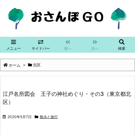
メニュー
サイドバー
前へ
次へ
検索
ホーム
>
北区
江戸名所図会 王子の神社めぐり・その3（東京都北
区）
2020年5月7日
散歩と旅行