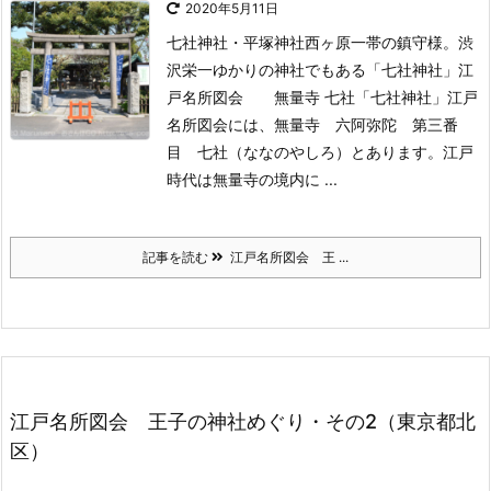
2020年5月11日
七社神社・平塚神社西ヶ原一帯の鎮守様。渋
沢栄一ゆかりの神社でもある「七社神社」江
戸名所図会 無量寺 七社
「七社神社」江戸
名所図会には、無量寺 六阿弥陀 第三番
目 七社（ななのやしろ）とあります。
江戸
時代は無量寺の境内に ...
記事を読む
江戸名所図会 王 ...
江戸名所図会 王子の神社めぐり・その2（東京都北
区）