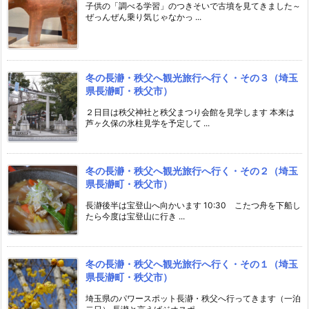
子供の「調べる学習」のつきそいで古墳を見てきました～
ぜっんぜん乗り気じゃなかっ ...
冬の長瀞・秩父へ観光旅行へ行く・その３（埼玉
県長瀞町・秩父市）
２日目は秩父神社と秩父まつり会館を見学します 本来は
芦ヶ久保の氷柱見学を予定して ...
冬の長瀞・秩父へ観光旅行へ行く・その２（埼玉
県長瀞町・秩父市）
長瀞後半は宝登山へ向かいます 10:30 こたつ舟を下船し
たら今度は宝登山に行き ...
冬の長瀞・秩父へ観光旅行へ行く・その１（埼玉
県長瀞町・秩父市）
埼玉県のパワースポット長瀞・秩父へ行ってきます（一泊