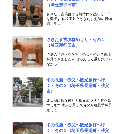
（埼玉県行田市）
さきたま古墳群で古墳時代を感じて一日
を満喫する 埼玉県立さきたま史跡の博物
館 見 ...
さきたま古墳群めぐり・その１
（埼玉県行田市）
子供の「調べる学習」のつきそいで古墳
を見てきました～ ぜっんぜん乗り気じゃ
なかっ ...
冬の長瀞・秩父へ観光旅行へ行
く・その３（埼玉県長瀞町・秩父
市）
２日目は秩父神社と秩父まつり会館を見
学します 本来は芦ヶ久保の氷柱見学を予
定して ...
冬の長瀞・秩父へ観光旅行へ行
く・その２（埼玉県長瀞町・秩父