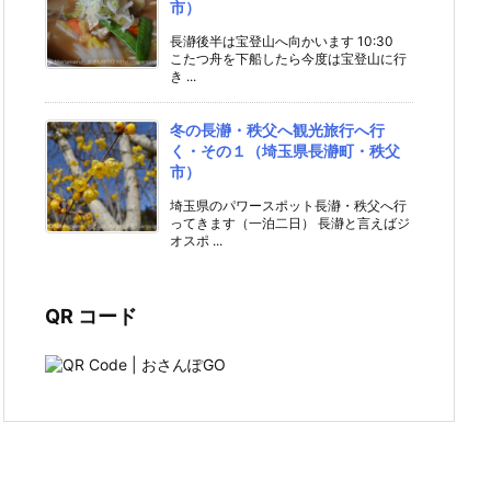
市）
長瀞後半は宝登山へ向かいます 10:30
こたつ舟を下船したら今度は宝登山に行
き ...
冬の長瀞・秩父へ観光旅行へ行
く・その１（埼玉県長瀞町・秩父
市）
埼玉県のパワースポット長瀞・秩父へ行
ってきます（一泊二日） 長瀞と言えばジ
オスポ ...
QR コード