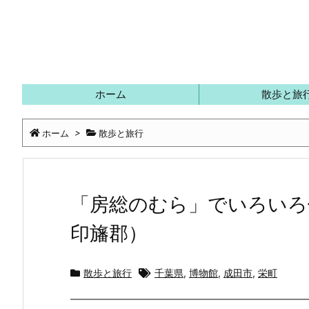
ホーム
散歩と旅
ホーム
>
散歩と旅行
「房総のむら」でいろいろ
印旛郡）
散歩と旅行
千葉県
,
博物館
,
成田市
,
栄町