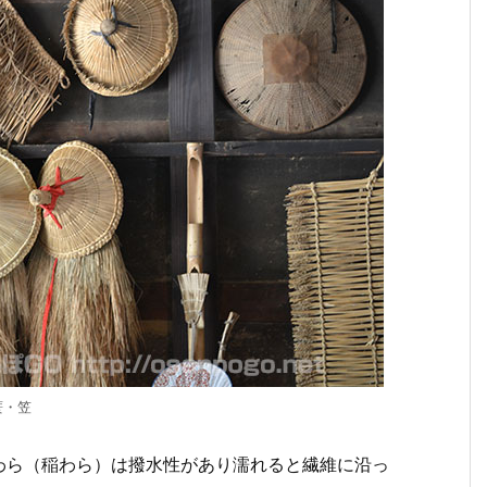
蓑・笠
わら（稲わら）は撥水性があり濡れると繊維に沿っ